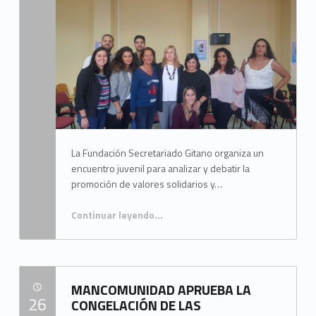
Mancomunidad del Campo de Gibraltar
La Fundación Secretariado Gitano organiza un
encuentro juvenil para analizar y debatir la
promoción de valores solidarios y…
Continuar leyendo
…
“JUANA CID PARTICIPA EN LA INAUGURACIÓN DEL ENCUENTRO DE JÓVENES GITANOS EN SAN ROQUE”
MANCOMUNIDAD APRUEBA LA
POSTED ON:
26
CONGELACIÓN DE LAS