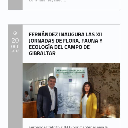
“CLAUSURADAS LAS XII JORNADAS DE FLORA, FAUNA Y ECOLOGÍA DEL CAMPO DE GIBRALTAR”
FERNÁNDEZ INAUGURA LAS XII
POSTED ON:
20
JORNADAS DE FLORA, FAUNA Y
ECOLOGÍA DEL CAMPO DE
OCT
2017
GIBRALTAR
Written by:
Mancomunidad del Campo de Gibraltar
Fernández felicitó al IECG por mantener viva la