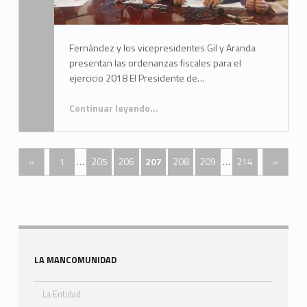
Fernández y los vicepresidentes Gil y Aranda
presentan las ordenanzas fiscales para el
ejercicio 2018 El Presidente de…
Continuar leyendo
…
“MANCOMUNIDAD CONGELA LAS TASAS COMARCALES A LOS CIUDADANOS POR TERCER AÑO CONSECUTIVO”
«
1
…
205
206
207
208
209
…
214
»
Skip back to navigation
Sidebar
LA MANCOMUNIDAD
La Entidad