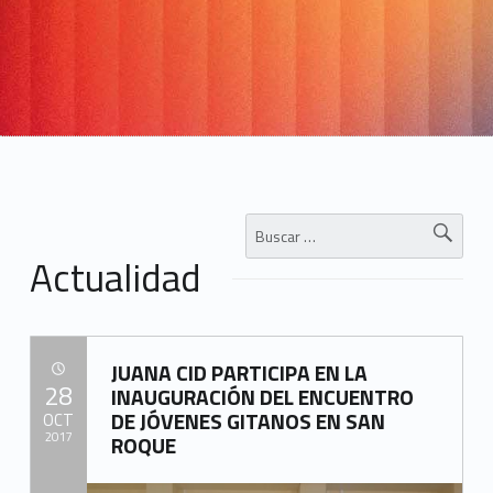
i
n
a
2
0
7
Buscar:
)
Actualidad
JUANA CID PARTICIPA EN LA
POSTED ON:
28
INAUGURACIÓN DEL ENCUENTRO
DE JÓVENES GITANOS EN SAN
OCT
2017
ROQUE
Written by: