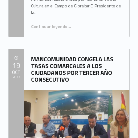
Cultura en el Campo de Gibraltar El Presidente de
la…
Continuar leyendo
…
“FERNÁNDEZ INAUGURA LAS XII JORNADAS DE FLORA, FAUNA Y ECOLOGÍA DEL CAMPO DE GIBRALTAR”
MANCOMUNIDAD CONGELA LAS
POSTED ON:
19
TASAS COMARCALES A LOS
CIUDADANOS POR TERCER AÑO
OCT
2017
CONSECUTIVO
Written by:
Mancomunidad del Campo de Gibraltar