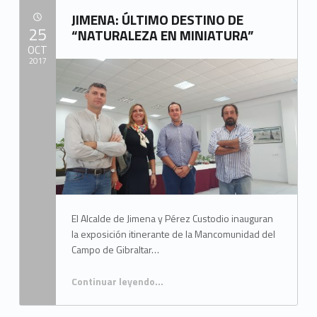
JIMENA: ÚLTIMO DESTINO DE
POSTED ON:
25
“NATURALEZA EN MINIATURA”
OCT
2017
Written by:
Mancomunidad del Campo de Gibraltar
El Alcalde de Jimena y Pérez Custodio inauguran
la exposición itinerante de la Mancomunidad del
Campo de Gibraltar…
Continuar leyendo
…
“JIMENA: ÚLTIMO DESTINO DE “NATURALEZA EN MINIATURA””