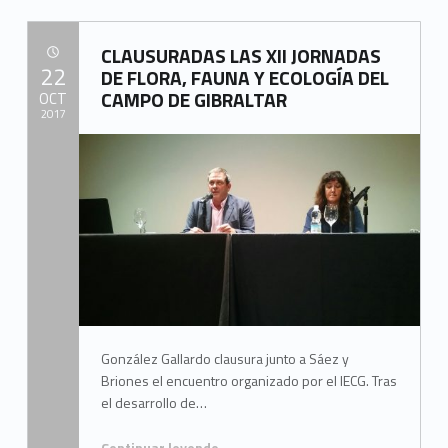
CLAUSURADAS LAS XII JORNADAS
POSTED ON:
22
DE FLORA, FAUNA Y ECOLOGÍA DEL
CAMPO DE GIBRALTAR
OCT
2017
Written by:
Mancomunidad del Campo de Gibraltar
González Gallardo clausura junto a Sáez y
Briones el encuentro organizado por el IECG. Tras
el desarrollo de…
Continuar leyendo
…