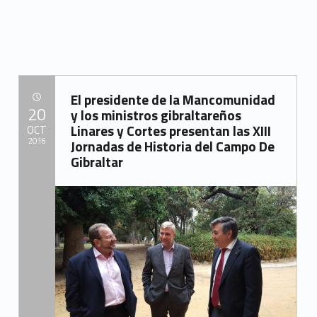
“La Mancomunidad y su centro Europe Direct-Campo de Gibraltar participan en la reunión anual de centros de información de la Unión Europea”
El presidente de la Mancomunidad
POSTED ON:
20
y los ministros gibraltareños
Linares y Cortes presentan las XIII
OCT
2016
Jornadas de Historia del Campo De
Gibraltar
Written by:
Mancomunidad del Campo de Gibraltar