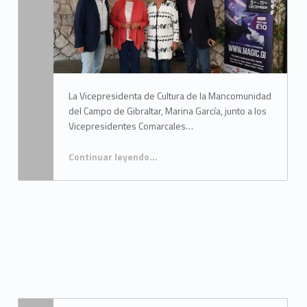
M
a
n
c
La Vicepresidenta de Cultura de la Mancomunidad
o
del Campo de Gibraltar, Marina García, junto a los
Vicepresidentes Comarcales…
m
u
Continuar leyendo
…
n
i
“Un amplio conjunto de ponencias en el día central de las XIII jornadas de historia del Campo de Gibraltar”
d
a
d