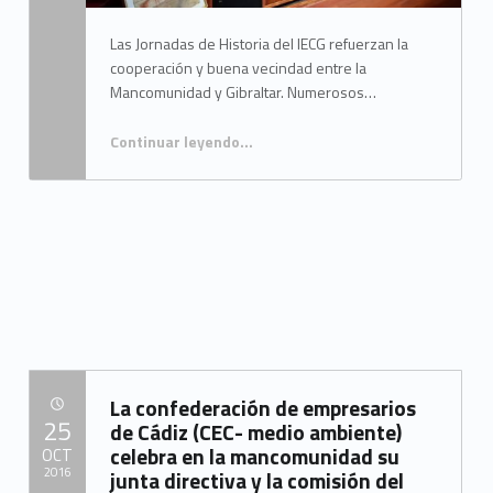
1
Las Jornadas de Historia del IECG refuerzan la
4
cooperación y buena vecindad entre la
9
Mancomunidad y Gibraltar. Numerosos…
)
Continuar leyendo
…
“Luis Ángel Fernández y Steven Linares inauguran las XIII jornadas de historia del Campo de Gibraltar”
La confederación de empresarios
POSTED ON:
25
de Cádiz (CEC- medio ambiente)
celebra en la mancomunidad su
OCT
2016
junta directiva y la comisión del