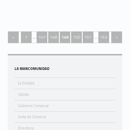
Posts Navigation
«
1
…
147
148
149
150
151
…
163
»
Sidebar
LA MANCOMUNIDAD
La Entidad
Saludo
Gobierno Comarcal
Junta de Comarca
Directorio