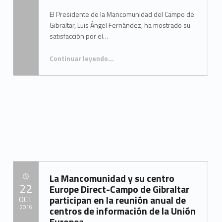
El Presidente de la Mancomunidad del Campo de
Gibraltar, Luis Ángel Fernández, ha mostrado su
satisfacción por el…
Continuar leyendo
…
“El presidente de la Mancomunidad del Campo de Gibraltar felicita al IECG por los nuevos nombramientos efectuados”
La Mancomunidad y su centro
POSTED ON:
22
Europe Direct-Campo de Gibraltar
participan en la reunión anual de
OCT
2016
centros de información de la Unión
Europea