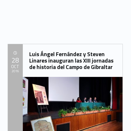
r
a
l
t
a
r
Luis Ángel Fernández y Steven
POSTED ON:
28
Linares inauguran las XIII jornadas
(
de historia del Campo de Gibraltar
OCT
2016
p
Written by:
á
Mancomunidad del Campo de Gibraltar
g
i
n
a