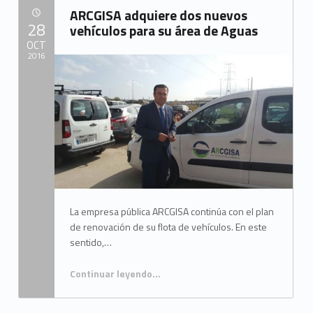
d
ARCGISA adquiere dos nuevos
e
POSTED ON:
28
vehículos para su área de Aguas
l
OCT
2016
C
Written by:
a
Mancomunidad del Campo de Gibraltar
m
p
o
d
La empresa pública ARCGISA continúa con el plan
e
de renovación de su flota de vehículos. En este
G
sentido,…
i
Continuar leyendo
…
b
“ARCGISA adquiere dos nuevos vehículos para su área de Aguas”