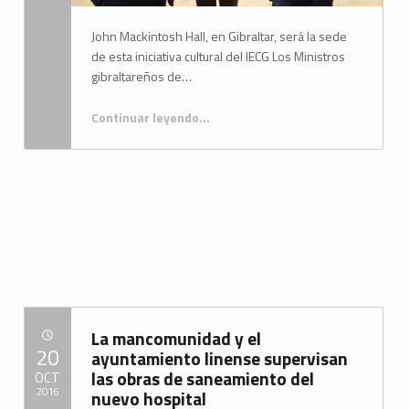
John Mackintosh Hall, en Gibraltar, será la sede
de esta iniciativa cultural del IECG Los Ministros
gibraltareños de…
Continuar leyendo
…
“El presidente de la Mancomunidad y los ministros gibraltareños Linares y Cortes presentan las XIII Jornadas de Historia del Campo De Gibraltar”
La mancomunidad y el
POSTED ON:
20
ayuntamiento linense supervisan
las obras de saneamiento del
OCT
2016
nuevo hospital