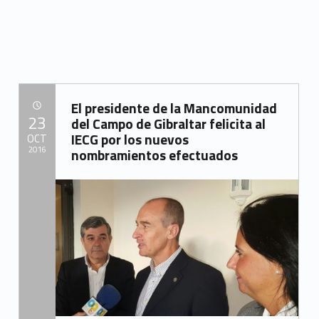
“La confederación de empresarios de Cádiz (CEC- medio ambiente) celebra en la mancomunidad su junta directiva y la comisión del sector medioambiental”
El presidente de la Mancomunidad
POSTED ON:
23
del Campo de Gibraltar felicita al
IECG por los nuevos
OCT
2016
nombramientos efectuados
Written by:
Mancomunidad del Campo de Gibraltar