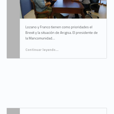
1
1
8
Lozano y Franco tienen como prioridades el
)
Brexit y la situación de Arcgisa. El presidente de
la Mancomunidad…
Continuar leyendo
…
“El presidente de la Mancomunidad realiza su primera visita institucional al alcalde de La Línea”