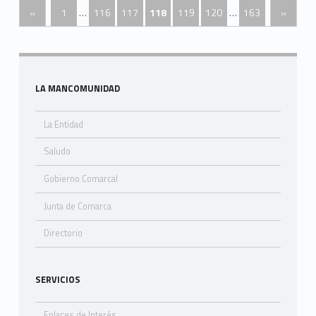
Posts Navigation
«
1
…
116
117
118
119
120
…
163
»
Sidebar
LA MANCOMUNIDAD
La Entidad
Saludo
Gobierno Comarcal
Junta de Comarca
Directorio
SERVICIOS
Enlaces de Interés