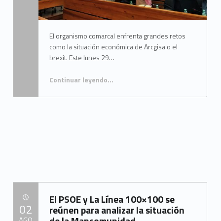
El organismo comarcal enfrenta grandes retos
como la situación económica de Arcgisa o el
brexit. Este lunes 29…
Continuar leyendo
…
“Juan Lozano, nuevo presidente de la Mancomunidad del Campo de Gibraltar”
El PSOE y La Línea 100×100 se
POSTED ON:
02
reúnen para analizar la situación
de la Mancomunidad
AGO