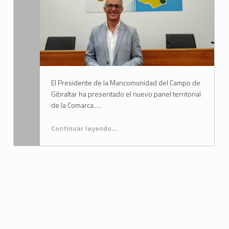
M
a
n
c
o
El Presidente de la Mancomunidad del Campo de
Gibraltar ha presentado el nuevo panel territorial
m
de la Comarca …
u
Continuar leyendo
…
n
i
d
“LOZANO PRESENTA EL NUEVO PANEL TERRITORIAL DEL SALÓN DE PLENOS CON LA INCORPORACIÓN DE SAN MARTÍN DEL TESORILLO”
a
d