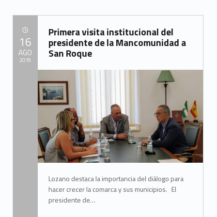
d
e
l
Primera visita institucional del
POSTED ON:
16
presidente de la Mancomunidad a
C
San Roque
AGO
2019
a
Written by:
m
Mancomunidad del Campo de Gibraltar
p
o
d
e
G
Lozano destaca la importancia del diálogo para
i
hacer crecer la comarca y sus municipios. El
b
presidente de…