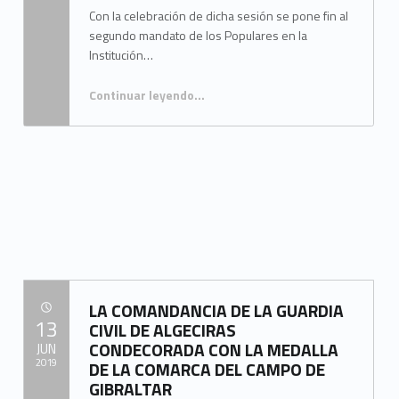
Con la celebración de dicha sesión se pone fin al
segundo mandato de los Populares en la
Institución…
Continuar leyendo
…
“MANCOMUNIDAD CELEBRA LA ÚLTIMA SESIÓN PLENARIA BAJO LA PRESIDENCIA DE LUIS ÁNGEL FERNÁNDEZ”
LA COMANDANCIA DE LA GUARDIA
POSTED ON:
13
CIVIL DE ALGECIRAS
CONDECORADA CON LA MEDALLA
JUN
2019
DE LA COMARCA DEL CAMPO DE
GIBRALTAR
Written by: