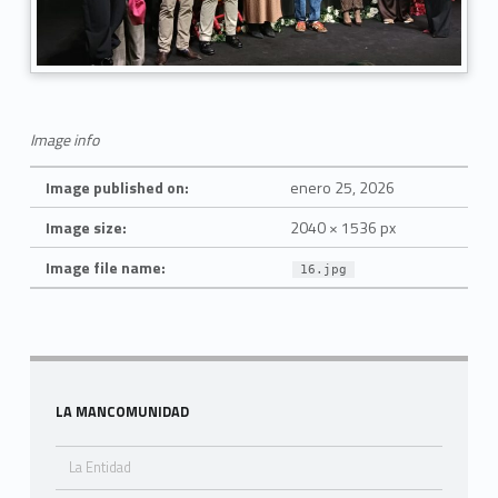
Image info
Image published on:
enero 25, 2026
Image size:
2040 × 1536 px
Image file name:
16.jpg
Skip back to navigation
Sidebar
LA MANCOMUNIDAD
La Entidad