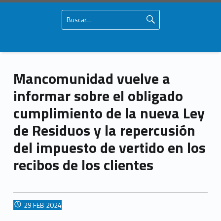
Buscar:
Primary Menu
Skip to content
Skip to navigation
Mancomunidad del Campo de Gibraltar
Página oficial de la Mancomunidad del Campo de Gibraltar
Mancomunidad vuelve a
Mancomunidad vuelve a informar sobre el obligado cumplimiento de la nueva Ley de Residuos y la repercusión del impuesto de vertido en los recibos de los clientes – Mancomunidad del Campo de Gibraltar
informar sobre el obligado
cumplimiento de la nueva Ley
de Residuos y la repercusión
del impuesto de vertido en los
recibos de los clientes
POSTED ON:
29
FEB
2024