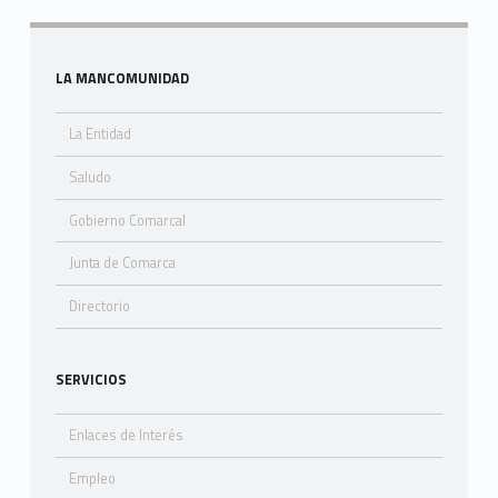
Skip back to navigation
Sidebar
LA MANCOMUNIDAD
La Entidad
Saludo
Gobierno Comarcal
Junta de Comarca
Directorio
SERVICIOS
Enlaces de Interés
Empleo