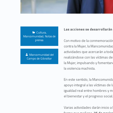
Las acciones se desarrollarán
Categorized in:
Cultura
,
Mancomunidad
,
Notas de
prensa
Con motivo de la conmemoración d
contra la Mujer, la Mancomunida
actividades que acercarán a toda
Written by:
Mancomunidad del
realizándose con las víctimas d
Campo de Gibraltar
la Mujer, impulsando y fomentand
la violencia machista.
En este sentido, la Mancomunida
apoyo integral a las víctimas de 
igualdad real entre hombres y m
el bienestar y el progreso social
Varias actividades darán inicio 
forma que mañana,
25 de novi