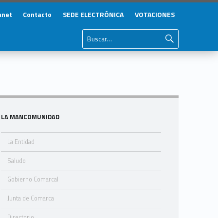
anet
Contacto
SEDE ELECTRÓNICA
VOTACIONES
Buscar:
Sidebar
LA MANCOMUNIDAD
La Entidad
Saludo
Gobierno Comarcal
Junta de Comarca
Directorio