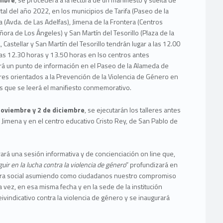
tal del año 2022, en los municipios de Tarifa (Paseo de la
a (Avda. de Las Adelfas), Jimena de la Frontera (Centros
ñora de Los Ángeles) y San Martín del Tesorillo (Plaza de la
, Castellar y San Martín del Tesorillo tendrán lugar a las 12.00
 las 12.30 horas y 13.50 horas en lso centros antes
ará un punto de información en el Paseo de la Alameda de
leres orientados a la Prevención de la Violencia de Género en
os que se leerá el manifiesto conmemorativo.
noviembre y 2 de diciembre
, se ejecutarán los talleres antes
 Jimena y en el centro educativo Cristo Rey, de San Pablo de
ará una sesión informativa y de concienciación on line que,
uir en la lucha contra la violencia de género
” profundizará en
lacra social asumiendo como ciudadanos nuestro compromiso
 la vez, en esa misma fecha y en la sede de la institución
ivindicativo contra la violencia de género y se inaugurará