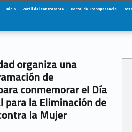
Primary Menu
Inicio
Perfil del contratante
Portal de Transparencia
Intr
ad organiza una
ramación de
 para conmemorar el Día
l para la Eliminación de
 contra la Mujer