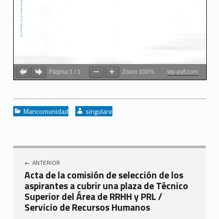
Página
1
/
1
Zoom
100%
wp-pdf.com
Categorized in:
Written by:
Mancomunidad
singulare
Navegación de entradas
ANTERIOR
Acta de la comisión de selección de los
aspirantes a cubrir una plaza de Técnico
Superior del Área de RRHH y PRL /
Servicio de Recursos Humanos