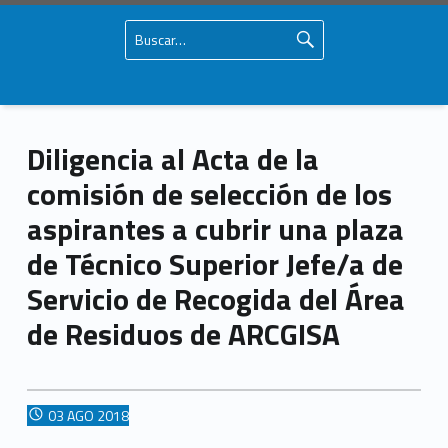
Buscar:
Primary Menu
Skip to content
Skip to navigation
Mancomunidad del Campo de Gibraltar
Página oficial de la Mancomunidad del Campo de Gibraltar
Diligencia al Acta de la
Diligencia al Acta de la comisión de selección de los aspirantes a cubrir una plaza de Técnico Superior Jefe/a de Servicio de Recogida del Área de Residuos de ARCGISA – Mancomunidad del Campo de Gibraltar
comisión de selección de los
aspirantes a cubrir una plaza
de Técnico Superior Jefe/a de
Servicio de Recogida del Área
de Residuos de ARCGISA
POSTED ON:
03
AGO
2018