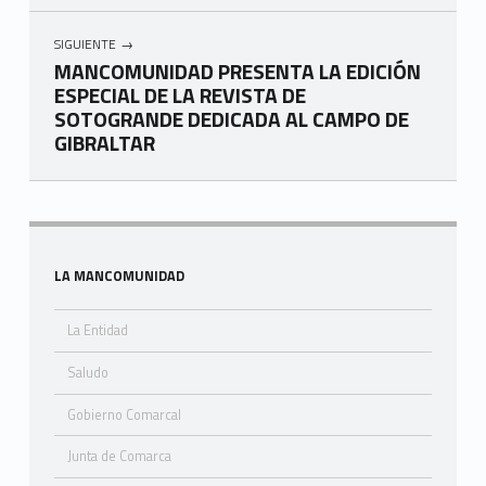
SIGUIENTE
MANCOMUNIDAD PRESENTA LA EDICIÓN
ESPECIAL DE LA REVISTA DE
SOTOGRANDE DEDICADA AL CAMPO DE
GIBRALTAR
Skip back to navigation
Sidebar
LA MANCOMUNIDAD
La Entidad
Saludo
Gobierno Comarcal
Junta de Comarca