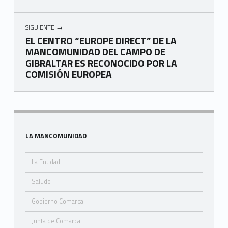
SIGUIENTE
EL CENTRO “EUROPE DIRECT” DE LA
MANCOMUNIDAD DEL CAMPO DE
GIBRALTAR ES RECONOCIDO POR LA
COMISIÓN EUROPEA
Skip back to navigation
Sidebar
LA MANCOMUNIDAD
La Entidad
Saludo
Gobierno Comarcal
Junta de Comarca