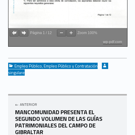
Página
1
/
12
Zoom
100%
wp-pdf.com
Categorized in:
Written by:
Empleo Público
,
Empleo Público y Contratación
singulare
Navegación de entradas
ANTERIOR
MANCOMUNIDAD PRESENTA EL
SEGUNDO VOLUMEN DE LAS GUÍAS
PATRIMONIALES DEL CAMPO DE
GIBRALTAR