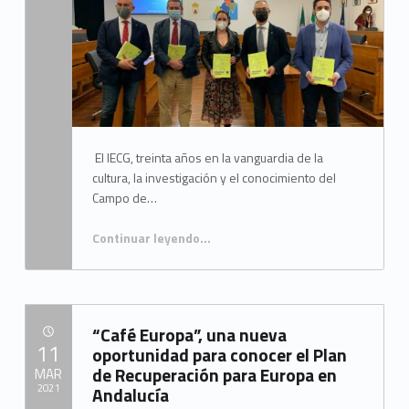
Mancomunidad del Campo de Gibraltar
El IECG, treinta años en la vanguardia de la
cultura, la investigación y el conocimiento del
Campo de…
Continuar leyendo
…
“Almoraima 53, nuevo éxito de la cultura comarcal”
“Café Europa”, una nueva
POSTED ON:
11
oportunidad para conocer el Plan
de Recuperación para Europa en
MAR
2021
Andalucía