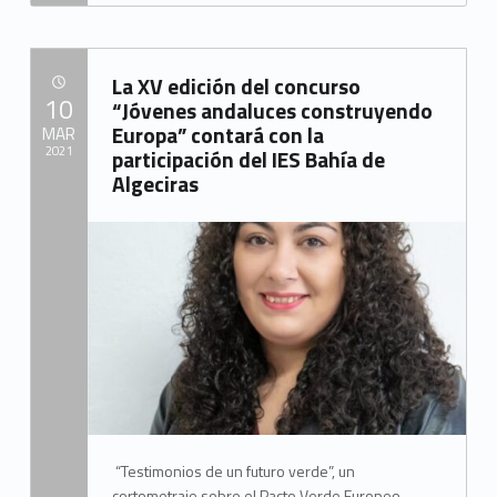
“Perea conoce el proyecto de digitalización de pymes impulsado por dos jóvenes emprendedores campogibraltareños”
La XV edición del concurso
POSTED ON:
10
“Jóvenes andaluces construyendo
Europa” contará con la
MAR
2021
participación del IES Bahía de
Algeciras
Written by:
Mancomunidad del Campo de Gibraltar
“Testimonios de un futuro verde”, un
cortometraje sobre el Pacto Verde Europeo,