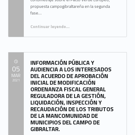
propuesta campogibraltareña en la segunda
fase…
Continuar leyendo
…
“La XV edición del concurso “Jóvenes andaluces construyendo Europa” contará con la participación del IES Bahía de Algeciras”
INFORMACIÓN PÚBLICA Y
POSTED ON:
05
AUDIENCIA A LOS INTERESADOS
DEL ACUERDO DE APROBACIÓN
MAR
2021
INICIAL DE MODIFICACIÓN
ORDENANZA FISCAL GENERAL
Written by:
REGULADORA DE LA GESTIÓN,
Mancomunidad del Campo de Gibraltar
LIQUIDACIÓN, INSPECCIÓN Y
RECAUDACIÓN DE LOS TRIBUTOS
DE LA MANCOMUNIDAD DE
MUNICIPIOS DEL CAMPO DE
GIBRALTAR.