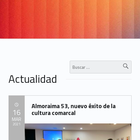
i
n
a
1
5
0
Buscar:
)
Actualidad
Almoraima 53, nuevo éxito de la
POSTED ON:
16
cultura comarcal
MAR
2021
Written by: