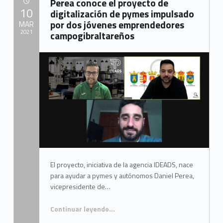
Perea conoce el proyecto de
POSTED ON:
10
digitalización de pymes impulsado
por dos jóvenes emprendedores
MAR
2021
campogibraltareños
Written by:
Mancomunidad del Campo de Gibraltar
El proyecto, iniciativa de la agencia IDEADS, nace
para ayudar a pymes y autónomos Daniel Perea,
vicepresidente de…
Continuar leyendo
…