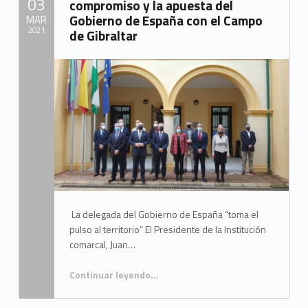
03
compromiso y la apuesta del
Gobierno de España con el Campo
MAR
2021
de Gibraltar
Written by:
“INFORMACIÓN PÚBLICA Y AUDIENCIA A LOS INTERESADOS DEL ACUERDO DE APROBACIÓN INICIAL DE MODIFICACIÓN ORDENANZA FISCAL GENERAL REGULADORA DE LA GESTIÓN, LIQUIDACIÓN, INSPECCIÓN Y RECAUDACIÓN DE LOS TRIBUTOS DE LA MANCOMUNIDAD DE MUNICIPIOS DEL CAMPO DE GIBRALTAR.”
Mancomunidad del Campo de Gibraltar
La delegada del Gobierno de España “toma el
pulso al territorio” El Presidente de la Institución
comarcal, Juan…
Continuar leyendo
…