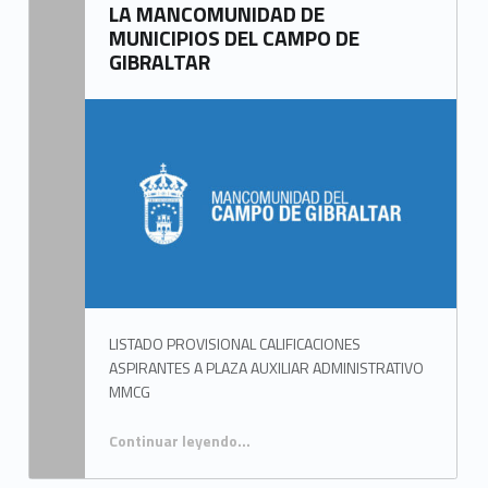
LA MANCOMUNIDAD DE
r
MUNICIPIOS DEL CAMPO DE
í
GIBRALTAR
a
:
T
a
b
l
ó
LISTADO PROVISIONAL CALIFICACIONES
n
ASPIRANTES A PLAZA AUXILIAR ADMINISTRATIVO
MMCG
d
e
Continuar leyendo
…