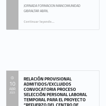
JORNADA FORMACION MANCOMUNIDAD
GIBRALTAR ABRIL
Continuar leyendo
…
“JORNADAS DE FORMACIÓN – CONSTITUCIÓN DE NUEVAS CORPORACIONES LOCALES 2023-2027”
RELACIÓN PROVISIONAL
POSTED ON:
10
ADMITIDOS/EXCLUIDOS
CONVOCATORIA PROCESO
ABR
2023
SELECCIÓN PERSONAL LABORAL
TEMPORAL PARA EL PROYECTO
Written by:
“REFUERZO DEL CENTRO DE