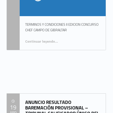
n
a
2
TERMINOS Y CONDICIONES II EDICION CONCURSO
)
CHEF CAMPO DE GIBRALTAR
Continuar leyendo
…
“TÉRMINOS Y CONDICIONES DE LA II EDICIÓN DEL CONCURSO “CHEF CAMPO DE GIBRALTAR””
ANUNCIO RESULTADO
POSTED ON:
19
BAREMACIÓN PROVISIONAL –
ABR