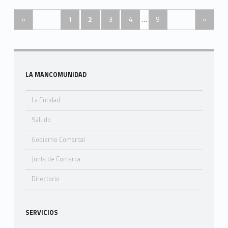
Posts Navigation
«
1
2
3
4
…
9
»
Sidebar
LA MANCOMUNIDAD
La Entidad
Saludo
Gobierno Comarcal
Junta de Comarca
Directorio
SERVICIOS