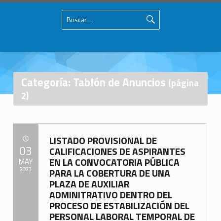
Buscar:
Primary Menu
Skip to content
Skip to navigation
Mancomunidad del Campo de Gibraltar
Tablón de Anuncios – Página 2 – Mancomunidad del Campo de Gibraltar
Página oficial de la Mancomunidad del Campo de Gibraltar
Categoría: Tablón de Anuncios
(página
2)
C
LISTADO PROVISIONAL DE
a
POSTED ON:
03
CALIFICACIONES DE ASPIRANTES
EN LA CONVOCATORIA PÚBLICA
t
MAY
2023
PARA LA COBERTURA DE UNA
e
PLAZA DE AUXILIAR
Written by:
ADMINITRATIVO DENTRO DEL
g
Mancomunidad del Campo de Gibraltar
PROCESO DE ESTABILIZACIÓN DEL
o
PERSONAL LABORAL TEMPORAL DE