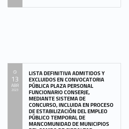
“LISTA DEFINITIVA ADMITIDOS/EXCLUIDOS CONVOCATORIA PROCESO SELECCIÓN PERSONAL LABORAL TEMPORAL PARA EL PROYECTO “REFUERZO DEL CENTRO DE INFORMACIÓN A LA MUJER».”
LISTA DEFINITIVA ADMITIDOS Y
POSTED ON:
13
EXCLUIDOS EN CONVOCATORIA
PÚBLICA PLAZA PERSONAL
ABR
2023
FUNCIONARIO CONSERJE,
MEDIANTE SISTEMA DE
Written by:
CONCURSO, INCLUIDA EN PROCESO
Mancomunidad del Campo de Gibraltar
DE ESTABILIZACIÓN DEL EMPLEO
PÚBLICO TEMPORAL DE
MANCOMUNIDAD DE MUNICIPIOS