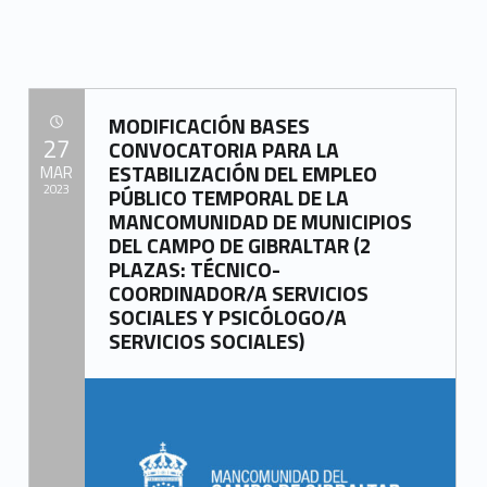
“BASES CONVOCATORIA SELECCIÓN PERSONAL LABORAL POR SISTEMA DE CONCURSO DE MÉRITOS (AUX.ADMINISTRATIVO/A, TRABAJADOR/A SOCIAL Y ASESOR/A JURÍDICO), PARA PROYECTO REFUERZO CENTRO DE INFORMACIÓN A LA MUJER, FINANCIADO POR LA DIPUTACIÓN PROV. CÁDIZ (Presentación solicitudes interesados del 30/03/2023 a 05/04/2023)”
MODIFICACIÓN BASES
POSTED ON:
27
CONVOCATORIA PARA LA
ESTABILIZACIÓN DEL EMPLEO
MAR
2023
PÚBLICO TEMPORAL DE LA
MANCOMUNIDAD DE MUNICIPIOS
Written by:
DEL CAMPO DE GIBRALTAR (2
Mancomunidad del Campo de Gibraltar
PLAZAS: TÉCNICO-
COORDINADOR/A SERVICIOS
SOCIALES Y PSICÓLOGO/A
SERVICIOS SOCIALES)