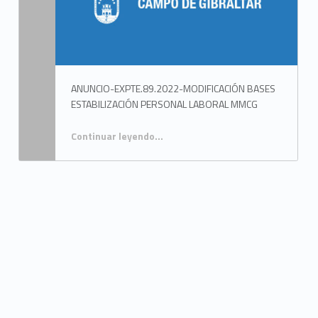
ANUNCIO-EXPTE.89.2022-MODIFICACIÓN BASES
ESTABILIZACIÓN PERSONAL LABORAL MMCG
Continuar leyendo
…
“MODIFICACIÓN BASES CONVOCATORIA PARA LA ESTABILIZACIÓN DEL EMPLEO PÚBLICO TEMPORAL DE LA MANCOMUNIDAD DE MUNICIPIOS DEL CAMPO DE GIBRALTAR (2 PLAZAS: TÉCNICO-COORDINADOR/A SERVICIOS SOCIALES Y PSICÓLOGO/A SERVICIOS SOCIALES)”