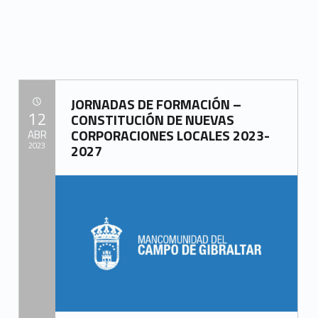
“LISTA DEFINITIVA ADMITIDOS Y EXCLUIDOS EN CONVOCATORIA PÚBLICA POR SISTEMA DE CONCURSO DE LA PLAZA DE AUXILIAR ADMINISTRATIVO DE LA MANCOMUNIDAD DE MUNICIPIOS CAMPO DE GIBRALTAR, AFECTADA POR PROCESO DE ESTABILIZACIÓN DEL PERSONAL LABORAL TEMPORAL”
JORNADAS DE FORMACIÓN –
POSTED ON:
12
CONSTITUCIÓN DE NUEVAS
CORPORACIONES LOCALES 2023-
ABR
2023
2027
Written by:
Mancomunidad del Campo de Gibraltar