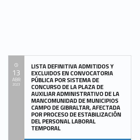
“LISTA DEFINITIVA ADMITIDOS Y EXCLUIDOS EN CONVOCATORIA PÚBLICA PLAZA PERSONAL FUNCIONARIO CONSERJE, MEDIANTE SISTEMA DE CONCURSO, INCLUIDA EN PROCESO DE ESTABILIZACIÓN DEL EMPLEO PÚBLICO TEMPORAL DE MANCOMUNIDAD DE MUNICIPIOS DEL CAMPO DE GIBRALTAR”
LISTA DEFINITIVA ADMITIDOS Y
POSTED ON:
13
EXCLUIDOS EN CONVOCATORIA
PÚBLICA POR SISTEMA DE
ABR
2023
CONCURSO DE LA PLAZA DE
AUXILIAR ADMINISTRATIVO DE LA
Written by:
MANCOMUNIDAD DE MUNICIPIOS
Mancomunidad del Campo de Gibraltar
CAMPO DE GIBRALTAR, AFECTADA
POR PROCESO DE ESTABILIZACIÓN
DEL PERSONAL LABORAL
TEMPORAL