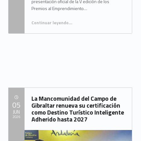
presentación oficial de la V edición de los
Premios al Emprendimiento…
Continuar leyendo
…
“Tarifa respalda los V Premios al Emprendimiento y Liderazgo Femenino de Cádiz como referente en la visibilización del talento femenino”
La Mancomunidad del Campo de
POSTED ON:
05
Gibraltar renueva su certificación
como Destino Turístico Inteligente
JUN
2026
Adherido hasta 2027
Written by:
Mancomunidad del Campo de Gibraltar