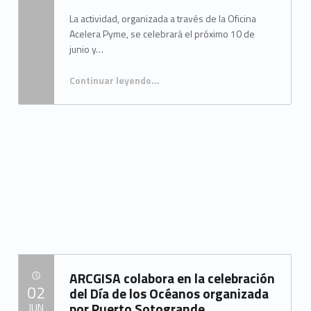
La actividad, organizada a través de la Oficina
Acelera Pyme, se celebrará el próximo 10 de
junio y…
Continuar leyendo
…
“La Mancomunidad del Campo de Gibraltar refuerza su apuesta por la digitalización empresarial con una nueva jornada formativa sobre creación de vídeos para negocios”
ARCGISA colabora en la celebración
POSTED ON:
02
del Día de los Océanos organizada
por Puerto Sotogrande,
JUN