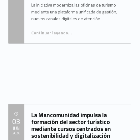
La iniciativa moderniza las oficinas de turismo
mediante una plataforma unificada de gestión,
nuevos canales digitales de atención…
Continuar leyendo
…
“El Campo de Gibraltar impulsa su transformación digital con una plataforma de gestión turística, una nueva web comarcal y tótems interactivos de información”
La Mancomunidad impulsa la
POSTED ON:
03
formación del sector turístico
mediante cursos centrados en
JUN
2026
sostenibilidad y digitalización