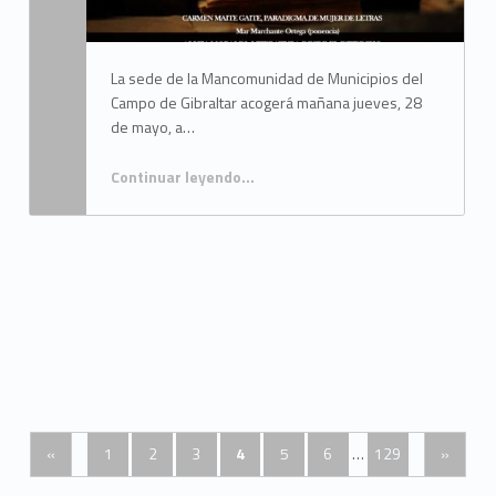
La sede de la Mancomunidad de Municipios del
Campo de Gibraltar acogerá mañana jueves, 28
de mayo, a…
Continuar leyendo
…
“El IECG celebra las Jornadas de Literatura y Periodismo 2026”
Posts Navigation
«
1
2
3
4
5
6
…
129
»