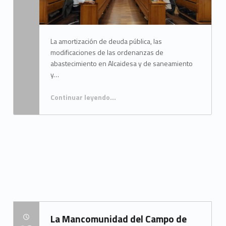
La amortización de deuda pública, las
modificaciones de las ordenanzas de
abastecimiento en Alcaidesa y de saneamiento
y…
Continuar leyendo
…
“La Junta de Comarca aprueba la solicitud al Ministerio de Hacienda de 7,3 millones de euros para el ejercicio 2026 y su memoria justificativa”
La Mancomunidad del Campo de
POSTED ON: