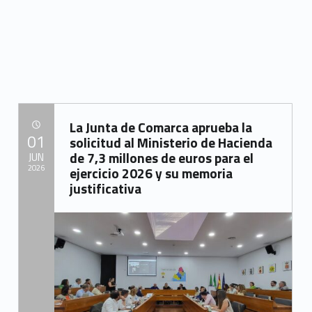
“ARCGISA colabora en la celebración del Día de los Océanos organizada por Puerto Sotogrande, Sotogrande S.A. y el Ayuntamiento de San Roque”
La Junta de Comarca aprueba la
POSTED ON:
01
solicitud al Ministerio de Hacienda
de 7,3 millones de euros para el
JUN
2026
ejercicio 2026 y su memoria
justificativa
Written by:
Mancomunidad del Campo de Gibraltar