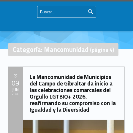
Buscar:
Primary Menu
Skip to content
Skip to navigation
Mancomunidad del Campo de Gibraltar
Mancomunidad – Página 4 – Mancomunidad del Campo de Gibraltar
Página oficial de la Mancomunidad del Campo de Gibraltar
Categoría: Mancomunidad
(página 4)
C
La Mancomunidad de Municipios
a
POSTED ON:
09
del Campo de Gibraltar da inicio a
las celebraciones comarcales del
t
JUN
2026
Orgullo LGTBIQ+ 2026,
e
reafirmando su compromiso con la
Written by:
Igualdad y la Diversidad
g
Mancomunidad del Campo de Gibraltar
o