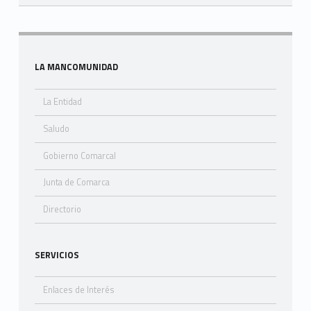
Skip back to navigation
Sidebar
LA MANCOMUNIDAD
La Entidad
Saludo
Gobierno Comarcal
Junta de Comarca
Directorio
SERVICIOS
Enlaces de Interés