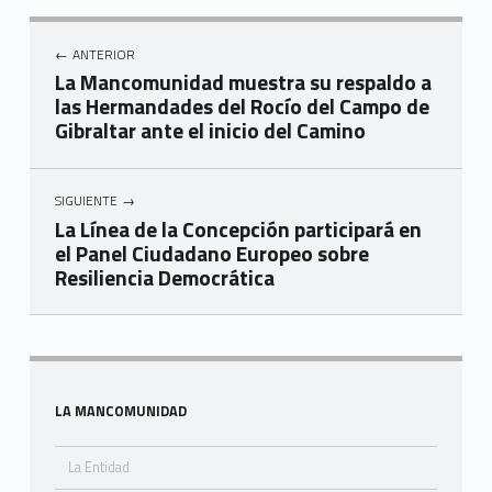
Navegación de entradas
ANTERIOR
La Mancomunidad muestra su respaldo a
las Hermandades del Rocío del Campo de
Gibraltar ante el inicio del Camino
SIGUIENTE
La Línea de la Concepción participará en
el Panel Ciudadano Europeo sobre
Resiliencia Democrática
Skip back to navigation
Sidebar
LA MANCOMUNIDAD
La Entidad