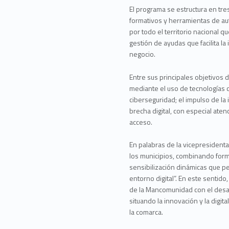
El programa se estructura en tre
formativos y herramientas de au
por todo el territorio nacional 
gestión de ayudas que facilita l
negocio.
Entre sus principales objetivos 
mediante el uso de tecnologías com
ciberseguridad; el impulso de la
brecha digital, con especial ate
acceso.
En palabras de la vicepresidenta 
los municipios, combinando form
sensibilización dinámicas que pe
entorno digital”. En este sentid
de la Mancomunidad con el desar
situando la innovación y la digit
la comarca.