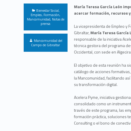
María Teresa García León imp
Categorized in:
Bienestar Social
,
acercar formación, recursos 
Empleo
,
Formación
,
Mancomunidad
,
Notas de
prensa
La vicepresidenta de Empleo y 
Gibraltar,
María Teresa García 
responsable de la iniciativa Ace
Written by:
Mancomunidad del
Campo de Gibraltar
técnica gestora del programa des
Occidental, con sede en Algecira
El objetivo de esta reunión ha si
catálogo de acciones formativas,
la Mancomunidad, facilitando as
su transformación digital.
Acelera Pyme, iniciativa gestio
consolidado como un instrumento
través de este programa, las e
formación práctica, soluciones te
Consulting o el bono de conectiv