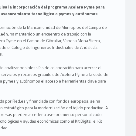
ulsa la incorporación del programa Acelera Pyme para
y asesoramiento tecnológico a pymes y autónomos
Formación de la Mancomunidad de Municipios del Campo de
León
, ha mantenido un encuentro de trabajo con la
lera Pyme en el Campo de Gibraltar, Vanesa Mena Sierra,
de el Colegio de Ingenieros Industriales de Andalucía
s.
do analizar posibles vías de colaboración para acercar el
 servicios y recursos gratuitos de Acelera Pyme a la sede de
í a pymes y autónomos el acceso a herramientas clave para
nada por Red.es y financiada con fondos europeos, se ha
 estratégico para la modernización del tejido productivo. A
mpresas pueden acceder a asesoramiento personalizado,
cnológicas y ayudas económicas como el Kit Digital, el Kit
idad.