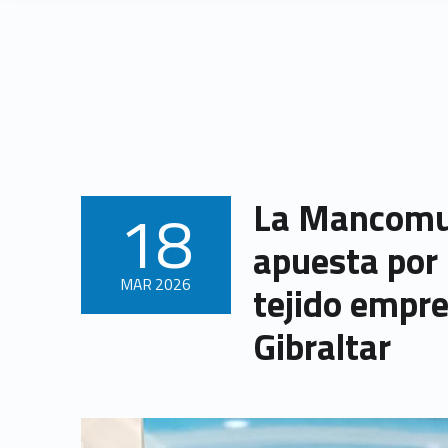
Skip to content
Skip to navigation
La Mancomun
18
POSTED ON:
apuesta por l
MAR
2026
tejido empre
Gibraltar