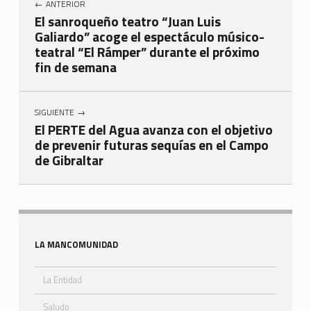
ANTERIOR
El sanroqueño teatro “Juan Luis
Galiardo” acoge el espectáculo músico-
teatral “El Rámper” durante el próximo
fin de semana
SIGUIENTE
El PERTE del Agua avanza con el objetivo
de prevenir futuras sequías en el Campo
de Gibraltar
Skip back to navigation
Sidebar
LA MANCOMUNIDAD
La Entidad
Saludo