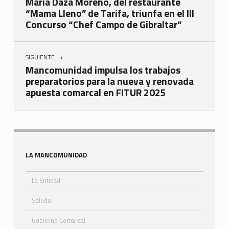
María Daza Moreno, del restaurante
“Mama Lleno” de Tarifa, triunfa en el III
Concurso “Chef Campo de Gibraltar”
SIGUIENTE
Mancomunidad impulsa los trabajos
preparatorios para la nueva y renovada
apuesta comarcal en FITUR 2025
Skip back to navigation
Sidebar
LA MANCOMUNIDAD
La Entidad
Saludo
Gobierno Comarcal