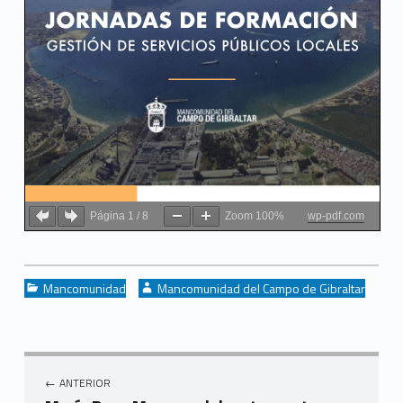
Página
1
/
8
Zoom
100%
wp-pdf.com
Categorized in:
Written by:
Mancomunidad
Mancomunidad del Campo de Gibraltar
Navegación de entradas
ANTERIOR