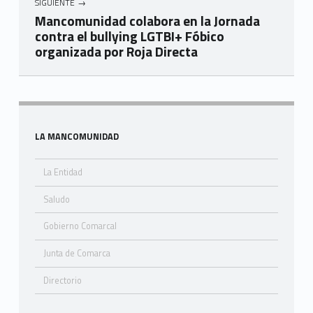
SIGUIENTE
Mancomunidad colabora en la Jornada
contra el bullying LGTBI+ Fóbico
organizada por Roja Directa
Skip back to navigation
Sidebar
LA MANCOMUNIDAD
La Entidad
Saludo
Gobierno Comarcal
Junta de Comarca
Directorio