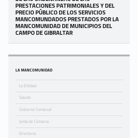
PRESTACIONES PATRIMONIALES Y DEL
PRECIO PÚBLICO DE LOS SERVICIOS
MANCOMUNDADOS PRESTADOS POR LA
MANCOMUNIDAD DE MUNICIPIOS DEL
CAMPO DE GIBRALTAR
Skip back to navigation
Sidebar
LA MANCOMUNIDAD
La Entidad
Saludo
Gobierno Comarcal
Junta de Comarca
Directorio