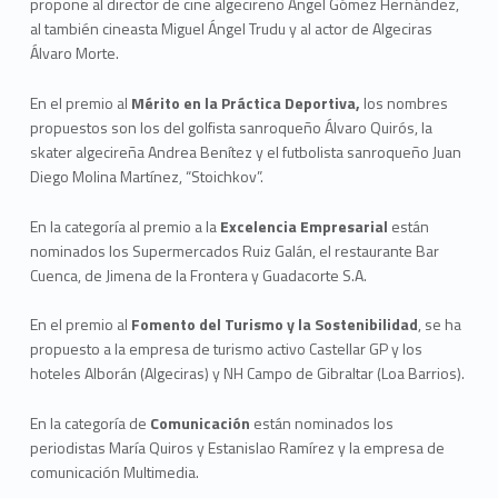
propone al director de cine algecireño Ángel Gómez Hernández,
al también cineasta Miguel Ángel Trudu y al actor de Algeciras
Álvaro Morte.
En el premio al
M
é
rito en la Práctica Deportiva,
los nombres
propuestos son los del golfista sanroqueño Álvaro Quirós, la
skater algecireña Andrea Benítez y el futbolista sanroqueño Juan
Diego Molina Martínez, “Stoichkov”.
En la categoría al premio a la
Excelencia Empresarial
están
nominados los Supermercados Ruiz Galán, el restaurante Bar
Cuenca, de Jimena de la Frontera y Guadacorte S.A.
En el premio al
Fomento del Turismo y la Sostenibilidad
, se ha
propuesto a la empresa de turismo activo Castellar GP y los
hoteles Alborán (Algeciras) y NH Campo de Gibraltar (Loa Barrios).
En la categoría de
Comunicación
están nominados los
periodistas María Quiros y Estanislao Ramírez y la empresa de
comunicación Multimedia.