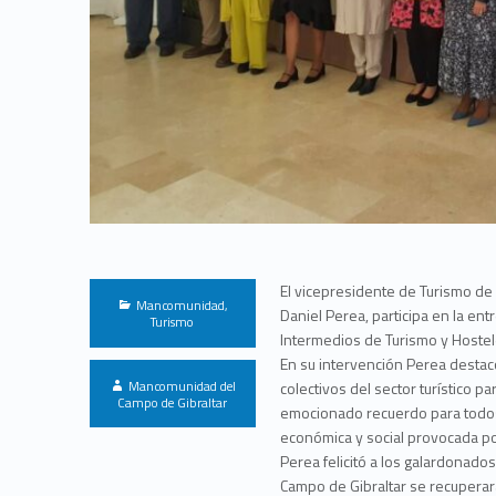
El vicepresidente de Turismo de
Categorized in:
Mancomunidad
,
Daniel Perea, participa en la en
Turismo
Intermedios de Turismo y Hostel
En su intervención Perea destacó
Written by:
Mancomunidad del
colectivos del sector turístico 
Campo de Gibraltar
emocionado recuerdo para todos
económica y social provocada p
Perea felicitó a los galardonad
Campo de Gibraltar se recuperar