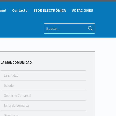
anet
Contacto
SEDE ELECTRÓNICA
VOTACIONES
Buscar:
Sidebar
LA MANCOMUNIDAD
La Entidad
Saludo
Gobierno Comarcal
Junta de Comarca
Directorio