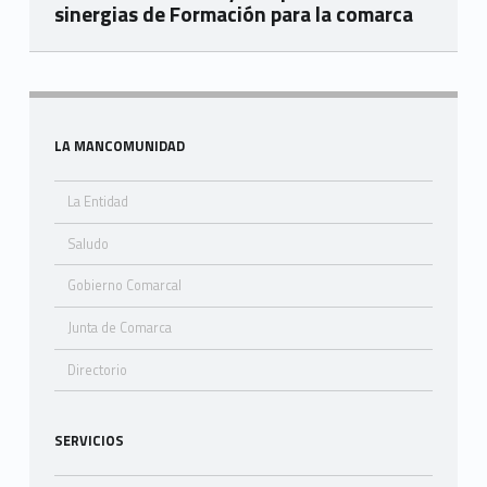
sinergias de Formación para la comarca
Skip back to navigation
Sidebar
LA MANCOMUNIDAD
La Entidad
Saludo
Gobierno Comarcal
Junta de Comarca
Directorio
SERVICIOS