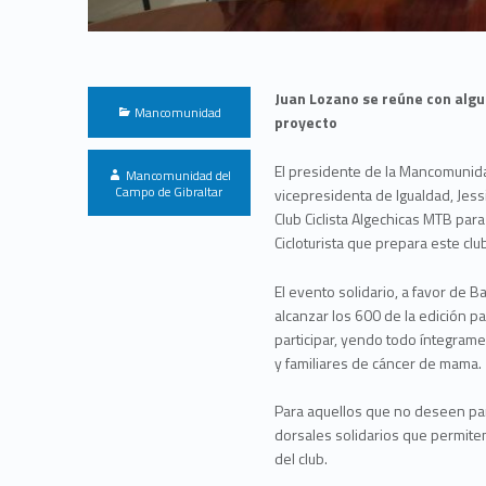
Juan Lozano se reúne con algu
Categorized in:
Mancomunidad
proyecto
Written by:
El presidente de la Mancomunida
Mancomunidad del
Campo de Gibraltar
vicepresidenta de Igualdad, Jess
Club Ciclista Algechicas MTB pa
Cicloturista que prepara este clu
El evento solidario, a favor de 
alcanzar los 600 de la edición 
participar, yendo todo íntegram
y familiares de cáncer de mama.
Para aquellos que no deseen part
dorsales solidarios que permiten
del club.