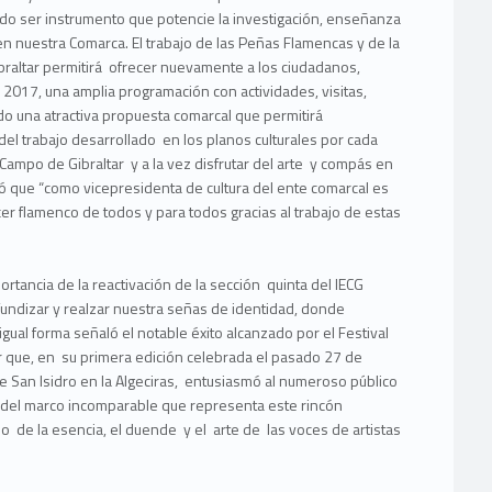
do ser instrumento que potencie la investigación, enseñanza
n nuestra Comarca. El trabajo de las Peñas Flamencas y de la
altar permitirá ofrecer nuevamente a los ciudadanos,
2017, una amplia programación con actividades, visitas,
do una atractiva propuesta comarcal que permitirá
el trabajo desarrollado en los planos culturales por cada
ampo de Gibraltar y a la vez disfrutar del arte y compás en
có que “como vicepresidenta de cultura del ente comarcal es
er flamenco de todos y para todos gracias al trabajo de estas
ortancia de la reactivación de la sección quinta del IECG
fundizar y realzar nuestra señas de identidad, donde
gual forma señaló el notable éxito alcanzado por el Festival
 que, en su primera edición celebrada el pasado 27 de
e San Isidro en la Algeciras, entusiasmó al numeroso público
ca del marco incomparable que representa este rincón
o de la esencia, el duende y el arte de las voces de artistas