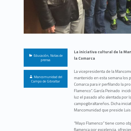
La iniciativa cultural de la M
Categorized in:
Educación
,
Notas de
la Comarca
prensa
La vicepresidenta de la Mancomu
Written by:
Mancomunidad del
mantenido en esta semana los p
Campo de Gibraltar
Comarca para ir perfilando la pr
Flamenco”. García Peinado incidió
luz el pasado año alentada por l
campogibraltareños. Dicha inicia
Mancomunidad que preside Luis
“Mayo Flamenco” tiene como obje
flamenca por excelencia, ofreci