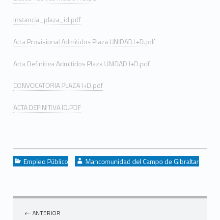
Instancia_plaza_id.pdf
Acta Provisional Admitidos Plaza UNIDAD I+D.pdf
Acta Definitiva Admitidos Plaza UNIDAD I+D.pdf
CONVOCATORIA PLAZA I+D.pdf
ACTA DEFINITIVA ID.PDF
Categorized in:
Written by:
Empleo Público
Mancomunidad del Campo de Gibraltar
Navegación de entradas
ANTERIOR